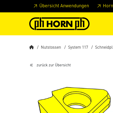
Springe zu Hauptinhalt
Springe zum Header
Springe 
Übersicht Anwendungen
Horn
Nutstossen
System 117
Schneidpl
zurück zur Übersicht