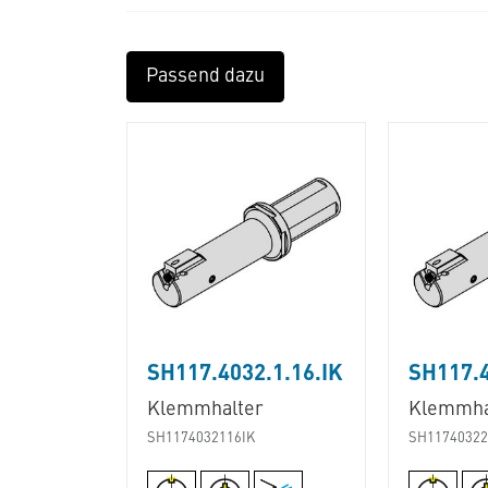
Passend dazu
SH117.4032.1.16.IK
SH117.4
Klemmhalter
Klemmha
SH1174032116IK
SH11740322