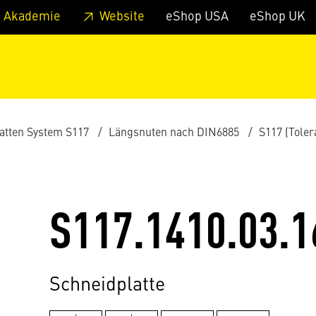
zum Footer
Springe zum Hauptmenu
Springe zur Suche
 Akademie
Website
eShop USA
eShop UK
atten System S117
Längsnuten nach DIN6885
S117 (Toler
S117.1410.03.1
Schneidplatte