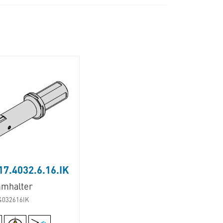
7.4032.6.16.IK
mhalter
4032616IK