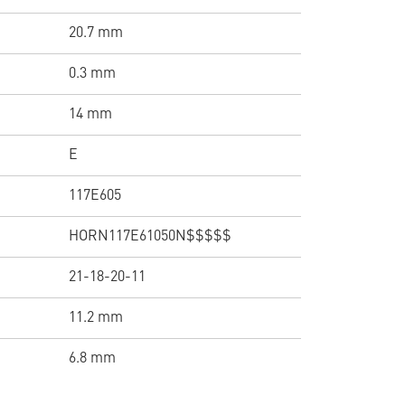
20.7 mm
0.3 mm
14 mm
E
117E605
HORN117E61050N$$$$$
21-18-20-11
11.2 mm
6.8 mm