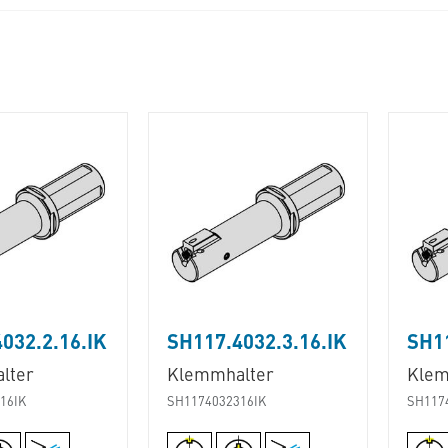
032.2.16.IK
SH117.4032.3.16.IK
SH11
lter
Klemmhalter
Klem
16IK
SH1174032316IK
SH117