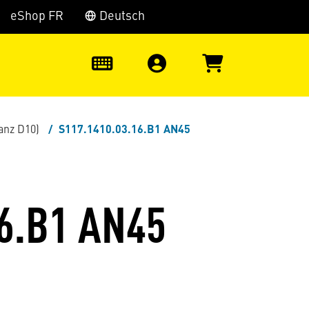
eShop FR
Deutsch
0
anz D10)
S117.1410.03.16.B1 AN45
6.B1 AN45