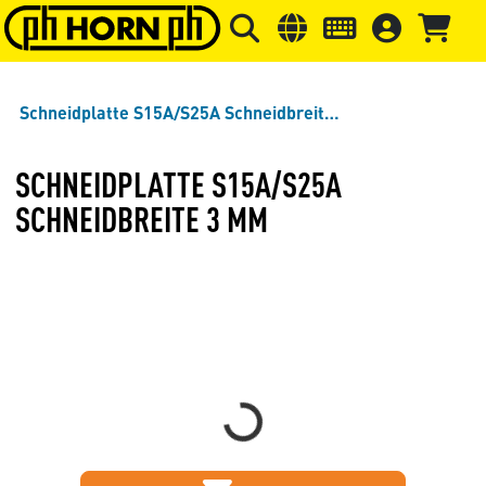
Springe zu Hauptinhalt
Springe zum Header
Springe 
Schneidplatte S15A/S25A Schneidbreite 3 mm
SCHNEIDPLATTE S15A/S25A
SCHNEIDBREITE 3 MM
Loading...