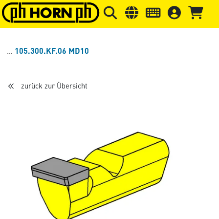
Springe zu Hauptinhalt
Springe zum Header
Springe 
105.300.KF.06 MD10
zurück zur Übersicht