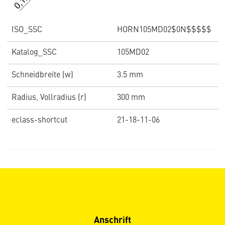
ISO_SSC
HORN105MD02$0N$$$$$
Katalog_SSC
105MD02
Schneidbreite (w)
3.5 mm
Radius, Vollradius (r)
300 mm
eclass-shortcut
21-18-11-06
Anschrift