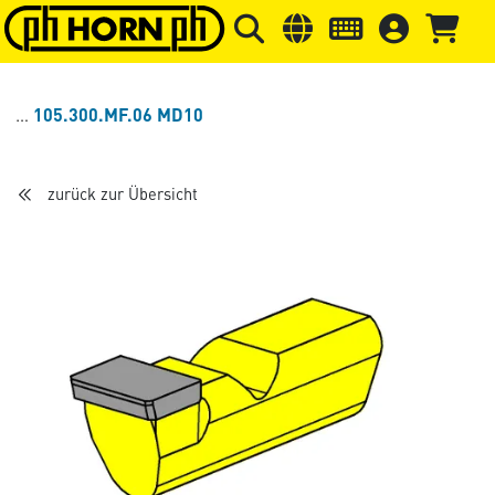
Springe zu Hauptinhalt
Springe zum Header
Springe 
105.300.MF.06 MD10
zurück zur Übersicht