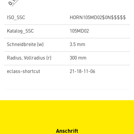
ISO_SSC
HORN105MD02$0N$$$$$
Katalog_SSC
105MD02
Schneidbreite (w)
3.5 mm
Radius, Vollradius (r)
300 mm
eclass-shortcut
21-18-11-06
Anschrift