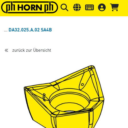
Springe zu Hauptinhalt
Springe zum Header
Springe 
DA32.025.A.02 SA4B
zurück zur Übersicht