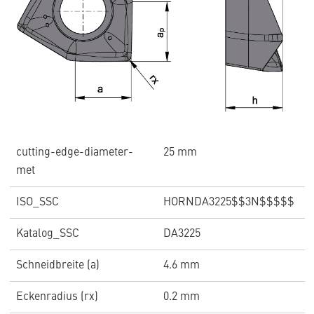
cutting-edge-diameter-
25 mm
met
ISO_SSC
HORNDA3225$$3N$$$$$
Katalog_SSC
DA3225
Schneidbreite (a)
4.6 mm
Eckenradius (rx)
0.2 mm